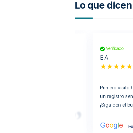
Lo que dicen
Verificado
E A
★★★★★
 tiempo de espera fue bueno. El
Primera visita
arme todo a medida que
un registro se
s.
¡Siga con el bu
Re