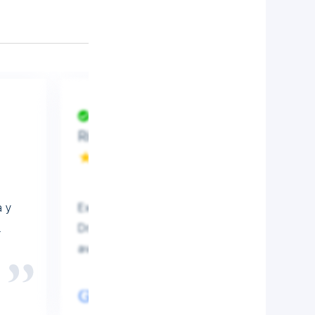
Verificado
Rita Maida
★★★★★
a y
Excelente personal, amable y profesional. El 
.
Dr. Reyfman se tomó su tiempo para explica
avanzaba y respondió a todas mis preguntas
Reseñas