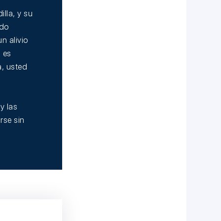
lla, y su
ndo
n alivio
 es
a, usted
y las
rse sin