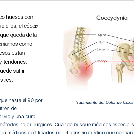
nco huesos con
e ellos, el cóccix
 que queda de la
 teníamos como
uesos están
 y tendones,
uede sufrir
strés.
que hasta el 90 por
Tratamiento del Dolor de Coxi
ufren de
livio y una cura
 métodos no quirúrgicos. Cuando busque médicos especialis
rará
médicos certificados por el consejo médico
que confían 