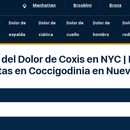
Manhattan
Brooklyn
Bronx
Dolor de
Dolor de
Dolor de
Dolor de
Dol
espalda
ciática
cuello
hombro
rodi
del Dolor de Coxis en NYC |
tas en Coccigodinia en Nuev