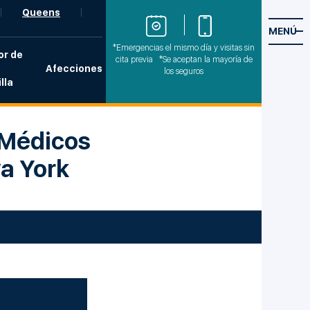
Queens
MENÚ
*Emergencias el mismo día y visitas sin
or de
cita previa *Se aceptan la mayoría de
Afecciones
los seguros
lla
 Médicos
a York