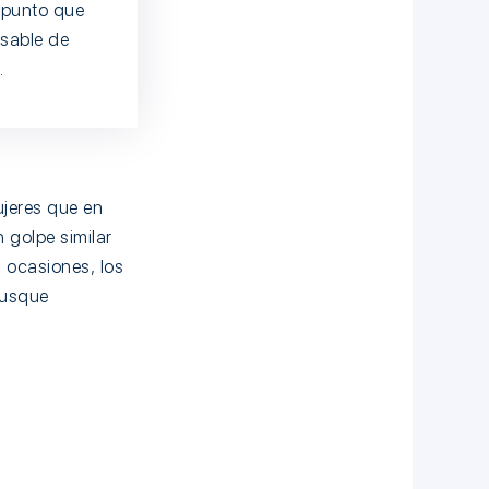
l punto que
nsable de
.
ujeres que en
 golpe similar
 ocasiones, los
 busque