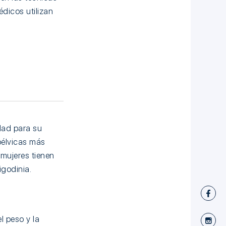
dicos utilizan
dad para su
pélvicas más
 mujeres tienen
igodinia.
l peso y la