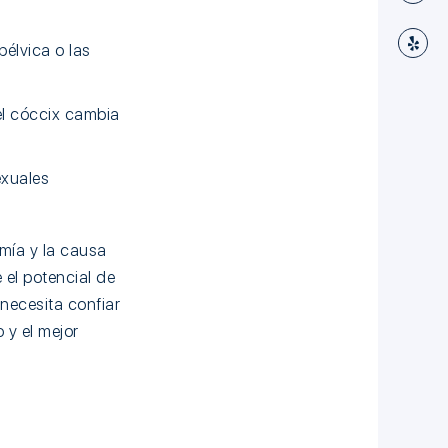
pélvica o las
el cóccix cambia
exuales
mía y la causa
e el potencial de
 necesita confiar
 y el mejor