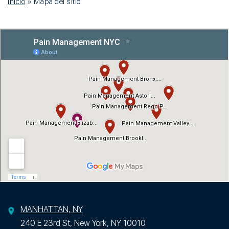
Inicio
»
Mapa del sitio
MANHATTAN, NY
240 E 23rd St, New York, NY 10010