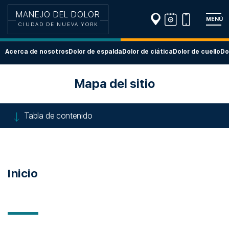
MANEJO DEL DOLOR
MENÚ
CIUDAD DE NUEVA YORK
Acerca de nosotros
Dolor de espalda
Dolor de ciática
Dolor de cuello
Do
Mapa del sitio
Tabla de contenido
Inicio