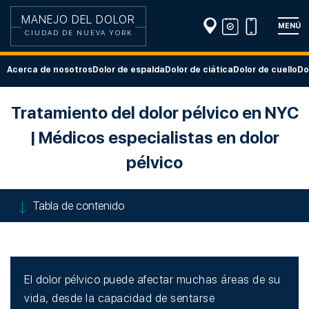
MANEJO DEL DOLOR
MENÚ
CIUDAD DE NUEVA YORK
Acerca de nosotros
Dolor de espalda
Dolor de ciática
Dolor de cuello
Do
Tratamiento del dolor pélvico en NYC
| Médicos especialistas en dolor
pélvico
Tabla de contenido
El dolor pélvico puede afectar muchas áreas de su
vida, desde la capacidad de sentarse