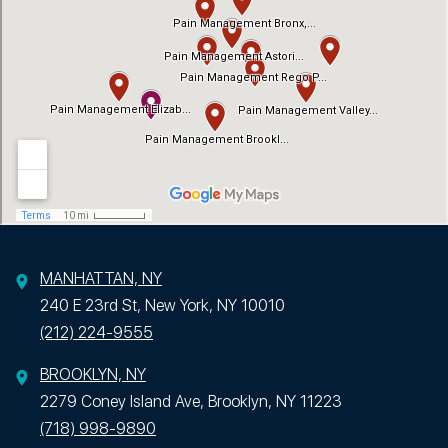
MANHATTAN, NY
240 E 23rd St, New York, NY 10010
(212) 224-9555
BROOKLYN, NY
2279 Coney Island Ave, Brooklyn, NY 11223
(718) 998-9890