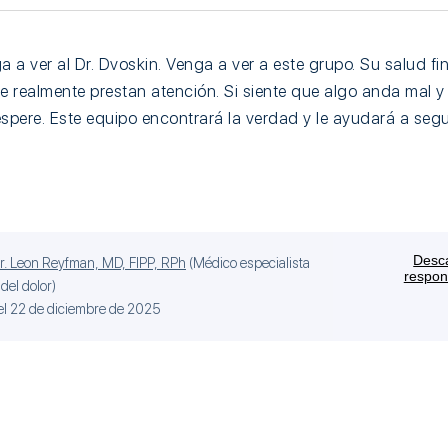
a a ver al Dr. Dvoskin. Venga a ver a este grupo. Su salud f
 realmente prestan atención. Si siente que algo anda mal 
spere. Este equipo encontrará la verdad y le ayudará a segu
Desc
r. Leon Reyfman, MD, FIPP, RPh
(
Médico especialista
respon
del dolor
)
el 22 de diciembre de 2025