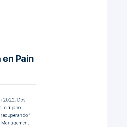
 en Pain
en 2022. Dos
i cirujano
á recuperando.”
n Management