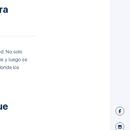
ra
ed. No solo
os y luego se
donde los
ue