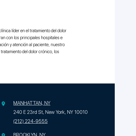
ica líder en el tratamiento del dolor
an con los principales hospitales e
ción y atención al paciente, nuestro
tratamiento del dolor crónico, los
MANHATTAN, NY
240 E 23rd St, New York, NY 10010
(212) 224-9555
BROOKLYN, NY