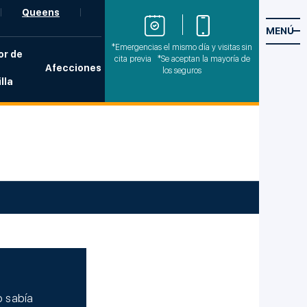
Queens
MENÚ
*Emergencias el mismo día y visitas sin
or de
cita previa *Se aceptan la mayoría de
Afecciones
los seguros
lla
o sabía