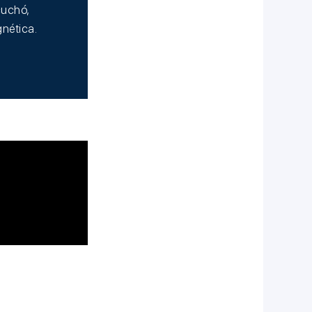
cuchó,
nética.