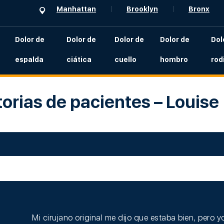
Manhattan
Brooklyn
Bronx
Dolor de
Dolor de
Dolor de
Dolor de
Dol
espalda
ciática
cuello
hombro
rodi
torias de pacientes – Louise
Mi cirujano original me dijo que estaba bien, pero y