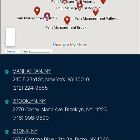
MANHATTAN, NY
240 E 23rd St, New York, NY 10010
(212) 224-9555
BROOKLYN, NY
2279 Coney Island Ave, Brooklyn, NY 11223
(718) 998-9890
BRONX, NY
1976 Crotona Pkwy, Ste 3A, Bronx, NY 10461