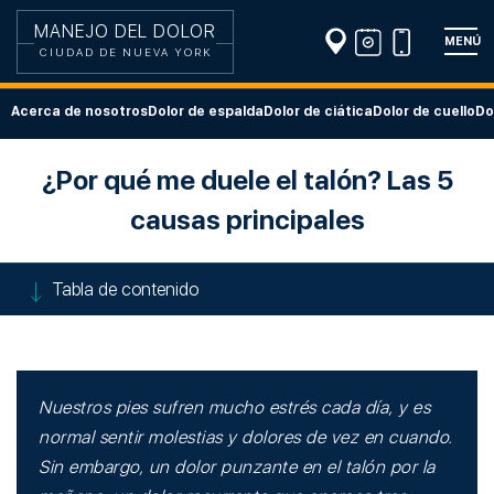
MANEJO DEL DOLOR
MENÚ
CIUDAD DE NUEVA YORK
Acerca de nosotros
Dolor de espalda
Dolor de ciática
Dolor de cuello
Do
¿Por qué me duele el talón? Las 5
causas principales
Tabla de contenido
Nuestros pies sufren mucho estrés cada día, y es
normal sentir molestias y dolores de vez en cuando.
Sin embargo, un dolor punzante en el talón por la