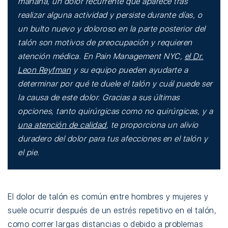
mañana, un dolor recurrente que aparece tras
realizar alguna actividad y persiste durante días, o
un bulto nuevo y doloroso en la parte posterior del
talón son motivos de preocupación y requieren
atención médica. En Pain Management NYC,
el Dr.
Leon Reyfman
y su equipo pueden ayudarte a
determinar por qué te duele el talón y cuál puede ser
la causa de este dolor. Gracias a sus últimas
opciones, tanto quirúrgicas como no quirúrgicas, y a
una atención de calidad
, te proporciona un alivio
duradero del dolor para tus afecciones en el talón y
el pie.
El dolor de talón es común entre hombres y mujeres y
suele ocurrir después de un estrés repetitivo en el talón,
como correr largas distancias o debido a problemas