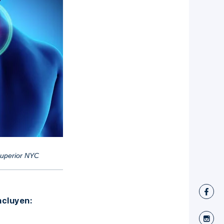
Superior NYC
ncluyen: