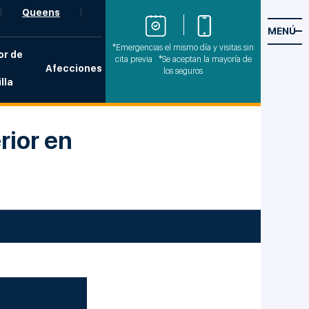
Queens
MENÚ
*Emergencias el mismo día y visitas sin
or de
cita previa *Se aceptan la mayoría de
Afecciones
los seguros
lla
rior en