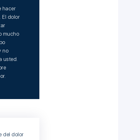
e hacer
 El dolor
tar
go mucho
ipo
y no
a usted.
bre
or.
 del dolor