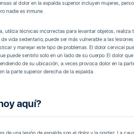
sas al dolor en la espalda superior incluyen mujeres, pers
ro nadie es inmune.
, utiliza técnicas incorrectas para levantar objetos, realiza 
lo de vida sedentario, puede ser más vulnerable a las lesiones
icar y manejar este tipo de problemas. El dolor cervical pu
 que puede sentirlo solo en un lado de su cuerpo. El dolor que
endiendo de su ubicación, a veces provoca dolor en la parte
en la parte superior derecha de la espalda.
 hoy aquí?
s de una lesión de espalda son el dolor y la rigidez. La cau