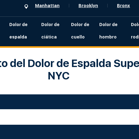
Manhattan
Brooklyn
Bronx
Dolor de
Dolor de
Dolor de
Dolor de
Dol
espalda
ciática
cuello
hombro
rodi
o del Dolor de Espalda Supe
NYC