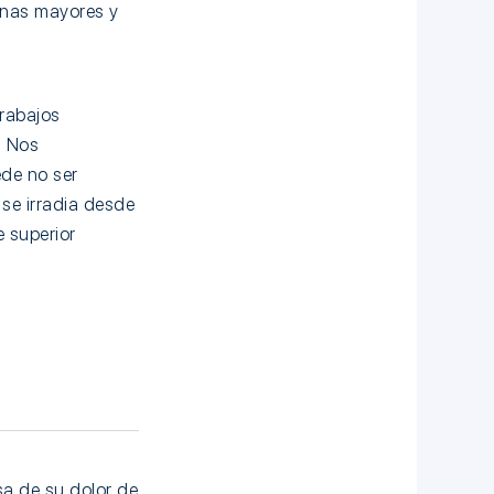
onas mayores y
trabajos
. Nos
ede no ser
 se irradia desde
 superior
sa de su dolor de