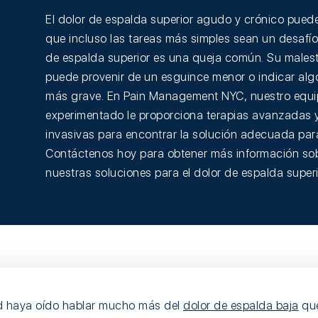
El dolor de espalda superior agudo y crónico pued
que incluso las tareas más simples sean un desafío.
de espalda superior es una queja común. Su males
puede provenir de un esguince menor o indicar al
más grave. En Pain Management NYC, nuestro equ
experimentado le proporciona terapias avanzadas 
invasivas para encontrar la solución adecuada par
Contáctenos hoy para obtener más información so
nuestras soluciones para el dolor de espalda superi
ed haya oído hablar mucho más del
dolor de espalda baja
que