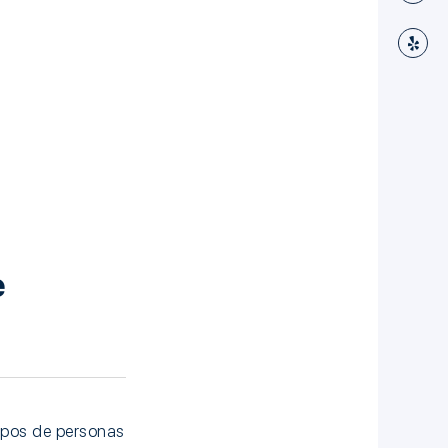
e
upos de personas